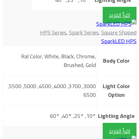
اقرأ المزيد
HPS Series
,
Spark Series
,
Square Shaped
SparkLED HPS
Ral Color, White, Black, Chrome,
Body Color
Brushed, Gold
3000, 3700, 4000, 4500, 5000, 5500,
Light Color
6500
Option
10°, 25°, 40°, 60°
Lighting Angle
اقرأ المزيد